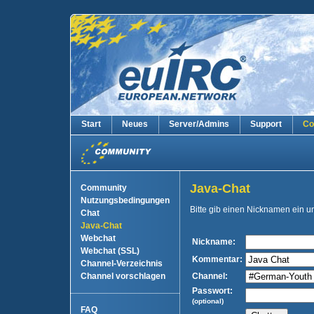
Start
Neues
Server/Admins
Support
Co
Java-Chat
Community
Nutzungsbedingungen
Bitte gib einen Nicknamen ein 
Chat
Java-Chat
Webchat
Nickname:
Webchat (SSL)
Kommentar:
Channel-Verzeichnis
Channel vorschlagen
Channel:
Passwort:
(optional)
FAQ