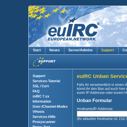
Start
Neues
Server/Admins
Support
Co
euIRC Unban Servic
Support
Services-Tutorial
Falls ihr versehentlich in einen 
SSL / Cert
könnt ihr den Ban auf euch hier e
FAQ
eurer IP-Addresse oder eurem H
mIRC 7.xx
Unban Formular
Information
User-/Channel-Modes
Hostname/IP-Addresse:
VHosts
Services-Hilfe
(Ihr aktueller Hostname ist: 216
Proxyscanner