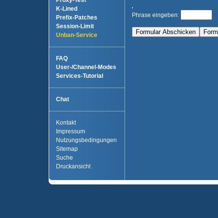
Proxy-Test
K-Lined
Phrase eingeben:
Prefix-Patches
Session-Limit
Unban-Service
FAQ
User-/Channel-Modes
Services-Tutorial
Chat
Kontakt
Impressum
Nutzungsbedingungen
Sitemap
Suche
Druckansicht